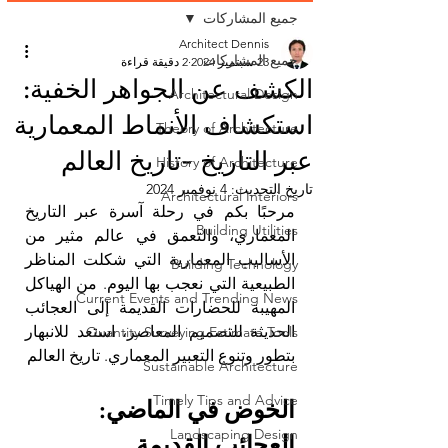
جميع المشاركات
Architect Dennis
جميع المشاركات
23 سبتمبر 2024
2 دقيقة قراءة
الكشف عن الجواهر الخفية:
Architectural Design
استكشاف الأنماط المعمارية
Theory of Architecture
عبر التاريخ -تاريخ العالم
History of Architecture
تاريخ التحديث:
4 نوفمبر 2024
Architectural Interiors
مرحبًا بكم في رحلة آسرة عبر التاريخ 
Building Utilities
المعماري، والتعمق في عالم مثير من 
الأساليب المعمارية التي شكلت المناظر 
Building Technology
الطبيعية التي نعجب بها اليوم. من الهياكل 
Current Events and Trending News
المهيبة للحضارات القديمة إلى العجائب 
الحديثة للتصميم المعاصر، استعد للانبهار 
Quantity Surveying Estimate Tools
بتطور وتنوع التعبير المعماري. تاريخ العالم
Sustainable Architecture
Timely Tips and Advice
الخوض في الماضي: 
Landscaping Design
العجائب القديمة