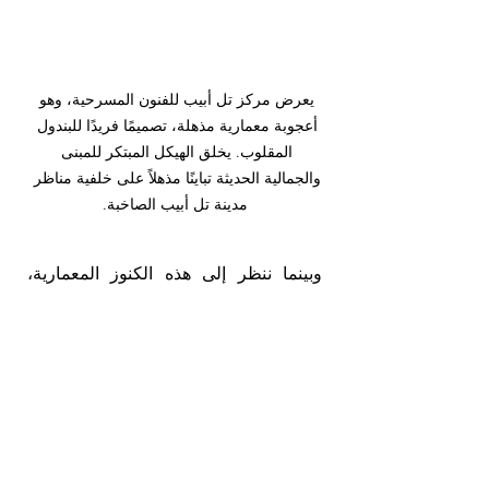
يعرض مركز تل أبيب للفنون المسرحية، وهو 
أعجوبة معمارية مذهلة، تصميمًا فريدًا للبندول 
المقلوب. يخلق الهيكل المبتكر للمبنى 
والجمالية الحديثة تباينًا مذهلاً على خلفية مناظر 
مدينة تل أبيب الصاخبة.
وبينما ننظر إلى هذه الكنوز المعمارية، 
نتذكر قوة الإبداع البشري في تشكيل 
العالم من حولنا وإثارة الرهبة والعجب. 
أتمنى أن يشعل هذا الاستكشاف تقديرًا 
جديدًا للجواهر الخفية للتاريخ المعماري 
التي لا تزال تقف كدليل على براعة وخيال 
البشرية.
دعونا نستمر في الاعتزاز والاحتفاء 