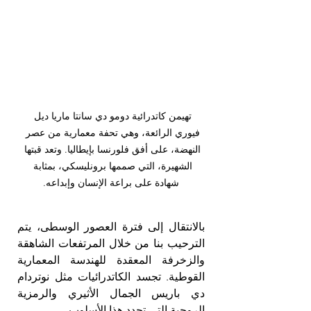
تهيمن كاتدرائية دومو دي سانتا ماريا ديل 
فيوري الرائعة، وهي تحفة معمارية من عصر 
النهضة، على أفق فلورنسا بإيطاليا. وتعد قبتها 
الشهيرة، التي صممها برونليسكي، بمثابة 
شهادة على براعة الإنسان وإبداعه.
بالانتقال إلى فترة العصور الوسطى، يتم 
الترحيب بنا من خلال المرتفعات الشاهقة 
والزخرفة المعقدة للهندسة المعمارية 
القوطية. تجسد الكاتدرائيات مثل نوتردام 
دي باريس الجمال الأثيري والرمزية 
الروحية التي تحدد هذا الأسلوب.