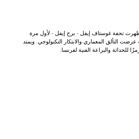
ظهرت تحفة غوستاف إيفل - برج إيفل - لأول مرة 
محور المعرض العالمي لعام 1889، حيث عرضت التألق المعماري والابتكار التكنولوجي. ويمتد 