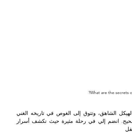
What are the secrets of
مرحباً بعشاق برج إيفل! إذا كنت مفتونًا بهذا الهيكل الشاهق، وتتوق إلى الغوص في تاريخه الغني 
وتفاصيله المعقدة، فقد وصلت إلى المكان الصحيح. انضم إلي في رحلة مثيرة حيث نكشف أسرار 
فل