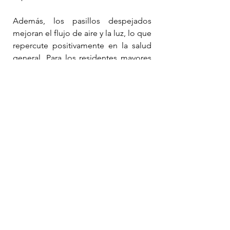
Además, los pasillos despejados 
mejoran el flujo de aire y la luz, lo que 
repercute positivamente en la salud 
general. Para los residentes mayores 
o con problemas de movilidad, es 
esencial que haya un paso sin 
obstáculos. Garantizar que estos 
caminos sean accesibles es vital para 
crear una atmósfera inclusiva en el 
diverso entorno habitacional de 
Singapur.
Hacia un futuro más 
limpio