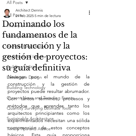
All Posts
Architect Dennis
All Posts
21 feb 2025
5 min de lectura
Dominando los
Theory of Architecture
fundamentos de la
History of Architecture
construcción y la
Architectural Design
gestión de proyectos:
Architectural Interiors
su guía definitiva
Building Utilities
Navegar por el mundo de la 
Landscape Design
construcción y la gestión de 
Building Technology
proyectos puede resultar abrumador. 
Current News and Trending Events
Con tantos términos, procesos y 
métodos que aprender, tanto los 
Quantity Surveying Estimate Tools
arquitectos principiantes como los 
Sustainable Architecture
experimentados necesitan una sólida 
comprensión de estos conceptos 
Timely Tips and Advice
básicos. Esta guía proporciona 