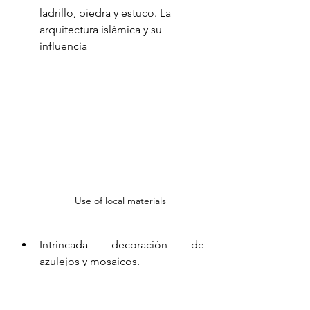
ladrillo, piedra y estuco. La 
arquitectura islámica y su 
influencia
Use of local materials 
Intrincada decoración de 
azulejos y mosaicos.
Wooden screens (Mashrabiya)
para privacidad y ventilación.