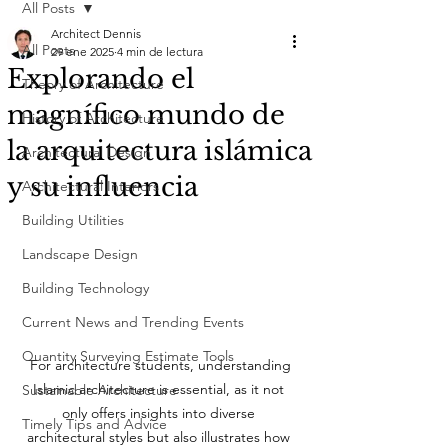
All Posts
Architect Dennis
All Posts
29 ene 2025
4 min de lectura
Explorando el
Theory of Architecture
magnífico mundo de
History of Architecture
la arquitectura islámica
Architectural Design
y su influencia
Architectural Interiors
Building Utilities
Landscape Design
Building Technology
Current News and Trending Events
Quantity Surveying Estimate Tools
 For architecture students, understanding 
Islamic architecture is essential, as it not 
Sustainable Architecture
only offers insights into diverse 
Timely Tips and Advice
architectural styles but also illustrates how 