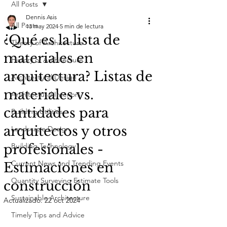
All Posts
Dennis Asis
All Posts
13 may 2024
5 min de lectura
¿Qué es la lista de
Theory of Architecture
materiales en
History of Architecture
arquitectura? Listas de
Architectural Design
materiales vs.
Architectural Interiors
cantidades para
Building Utilities
arquitectos y otros
Landscape Design
profesionales -
Building Technology
Current News and Trending Events
Estimaciones en
Quantity Surveying Estimate Tools
construcción
Sustainable Architecture
Actualizado:
22 oct 2024
Timely Tips and Advice