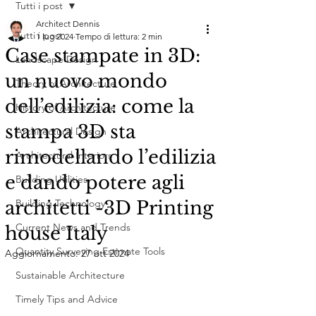
Tutti i post
Architect Dennis
Tutti i post
1 lug 2024
Tempo di lettura: 2 min
Case stampate in 3D:
Landscape Design
un nuovo mondo
Theory of Architecture
dell’edilizia: come la
History of Architecture
stampa 3D sta
Architectural Design
rimodellando l’edilizia
Architectural Interiors
e dando potere agli
Building Utilities
architetti -3D Printing
Building Technology
Current News and Trends
house Italy
Quantity Surveying Estimate Tools
Aggiornamento:
27 ott 2024
Sustainable Architecture
Timely Tips and Advice