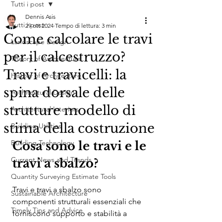
Tutti i post
Dennis Asis
Tutti i post
29 ott 2024
Tempo di lettura: 3 min
Come calcolare le travi
Landscape Design
per il calcestruzzo?
Theory of Architecture
Travi e travicelli: la
History of Architecture
spina dorsale delle
Architectural Design
strutture modello di
Architectural Interiors
stima della costruzione
Building Utilities
Building Technology
Cosa sono le travi e le 
Current News and Trends
travi a sbalzo?
Quantity Surveying Estimate Tools
Travi e travi a sbalzo sono 
Sustainable Architecture
componenti strutturali essenziali che 
Timely Tips and Advice
forniscono supporto e stabilità a 