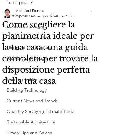
Tutti i post
Architect Dennis
Tutti i post
27 nov 2024
Tempo di lettura: 6 min
Come scegliere la
Landscape Design
planimetria ideale per
Theory of Architecture
la tua casa: una guida
History of Architecture
completa per trovare la
Architectural Design
disposizione perfetta
Architectural Interiors
della tua casa
Building Utilities
Building Technology
Current News and Trends
Quantity Surveying Estimate Tools
Sustainable Architecture
Timely Tips and Advice