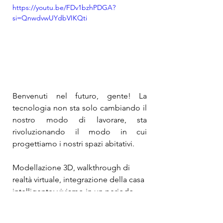
https://youtu.be/FDv1bzhPDGA?
si=QnwdvwUYdbVIKQti
Benvenuti nel futuro, gente! La 
tecnologia non sta solo cambiando il 
nostro modo di lavorare, sta 
rivoluzionando il modo in cui 
progettiamo i nostri spazi abitativi.
Modellazione 3D, walkthrough di 
realtà virtuale, integrazione della casa 
intelligente: viviamo in un periodo 
entusiasmante per la progettazione 
della casa. Ma ecco il trucco: la 