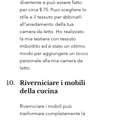
divertente e può essere fatto 
per circa $ 75. Puoi scegliere lo 
stile e il tessuto per abbinarli 
all'arredamento della tua 
camera da letto. Ho realizzato 
la mia testiera con tessuto 
imbottito ed è stato un ottimo 
modo per aggiungere un tocco 
personale alla mia camera da 
letto.
Riverniciare i mobili 
della cucina
Riverniciare i mobili può 
trasformare completamente la 
tua cucina. Per circa $ 200, puoi 
ottenere vernice, primer e 
materiali. Richiede un po' di 