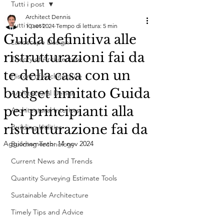
Tutti i post
Architect Dennis
Tutti i post
10 set 2024
Tempo di lettura: 5 min
Guida definitiva alle
Landscape Design
ristrutturazioni fai da
Theory of Architecture
te della casa con un
History of Architecture
budget limitato Guida
Architectural Design
per principianti alla
Architectural Interiors
ristrutturazione fai da
Building Utilities
Aggiornamento:
14 nov 2024
Building Technology
Current News and Trends
Quantity Surveying Estimate Tools
Sustainable Architecture
Timely Tips and Advice