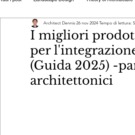
Architect Dennis
26 nov 2024
Tempo di lettura: 
Architectural Interiors
Building Utilities
Building
I migliori prodott
per l'integrazion
Quantity Surveying Estimate Tools
Sustainable Archi
(Guida 2025) -pan
architettonici