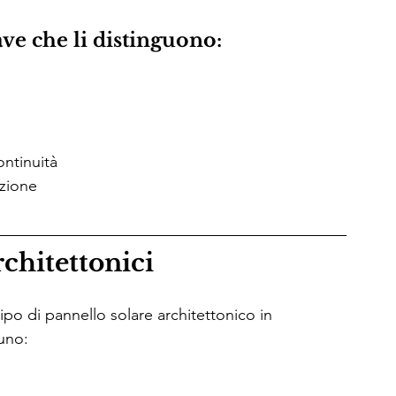
ave che li distinguono:
ontinuità
uzione
rchitettonici
ipo di pannello solare architettonico in 
uno: