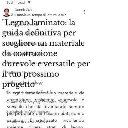
Tutti i post
Dennis Asis
Tutti i post
4 nov 2024
Tempo di lettura: 3 min
"Legno laminato: la
Landscape Design
guida definitiva per
Theory of Architecture
scegliere un materiale
History of Architecture
da costruzione
Architectural Design
durevole e versatile per
Architectural Interiors
il tuo prossimo
Building Utilities
progetto
Building Technology
Current News and Trends
Il legno lamellare è un materiale da 
costruzione resistente, durevole e 
Quantity Surveying Estimate Tools
versatile che sta diventando sempre 
Sustainable Architecture
più popolare per l'uso in abitazioni e 
aziende. È realizzato incollando 
Timely Tips and Advice
insieme diversi strati di legno, 