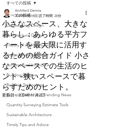
すべての投稿
Architect Dennis
すべての投稿
2024年9月18日
読了時間: 20分
小さなスペース、大きな
Landscaping Design
暮らし：あらゆる平方フ
Architectural Design
ィートを最大限に活用す
Theory of Architecture
るための総合ガイド 小さ
History of Architecture
なスペースでの生活のヒ
Architectural Interiors
ント -狭いスペースで暮
Building Utilities
らすためのヒント。
Building Technology
Current Events and Trending News
更新日：
2024年11月2日
Quantity Surveying Estimate Tools
Sustainable Architecture
Timely Tips and Advice