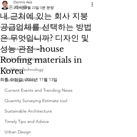
Dennis Asis
모든 게시물
2024년 9월 23일
5분 분량
내 근처에 있는 회사 지붕
Landscape Design
공급업체를 선택하는 방법
Theory of Architecture
은 무엇입니까? 디자인 및
History of Architecture
성능 관점 -house
Architectural Design
Roofing materials in
Architectural Interiors
Korea
Building Technology
최종 수정일:
2024년 11월 13일
Building Utilities
Current Events and Trending News
Quantity Surveying Estimate tool
Sustainable Architecture
Timely Tips and Advice
Urban Design