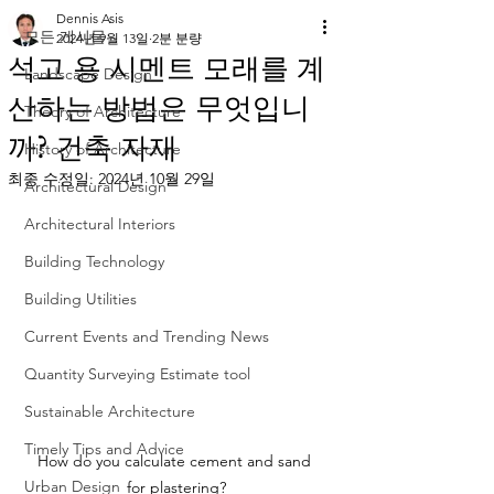
Dennis Asis
모든 게시물
2024년 9월 13일
2분 분량
석고 용 시멘트 모래를 계
Landscape Design
산하는 방법은 무엇입니
Theory of Architecture
까? 건축 자재
History of Architecture
최종 수정일:
2024년 10월 29일
Architectural Design
Architectural Interiors
Building Technology
Building Utilities
Current Events and Trending News
Quantity Surveying Estimate tool
Sustainable Architecture
Timely Tips and Advice
How do you calculate cement and sand 
Urban Design
for plastering?