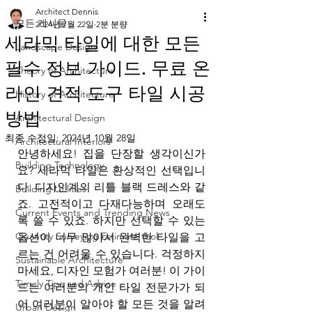
Architect Dennis
모든 게시물
2024년 7월 22일
2분 분량
세라믹 타일에 대한 모든
Landscape Design
필수 정보 가이드. 무료 온
Theory of Architecture
라인 견적 도구 타일 시공
History of Architecture
방법
Architectural Design
최종 수정일:
2024년 10월 28일
Architectural Interiors
안녕하세요! 집을 단장할 생각이신가
Building Technology
요? 세라믹 타일은 환상적인 선택입니
다. 디자인계의 리틀 블랙 드레스와 같
Building Utilities
죠. 고전적이고 다재다능하며 오래도
Current Events and Trending News
록 쓸 수 있죠. 하지만 선택할 수 있는 
Quantity Surveying Estimate tool
옵션이 너무 많아서 완벽한 타일을 고
르는 건 어려울 수 있습니다. 걱정하지 
Sustainable Architecture
마세요, 디자인 모험가 여러분! 이 가이
Timely Tips and Advice
드는 여러분의 개인 타일 전문가가 되
어 여러분이 알아야 할 모든 것을 알려
Urban Design