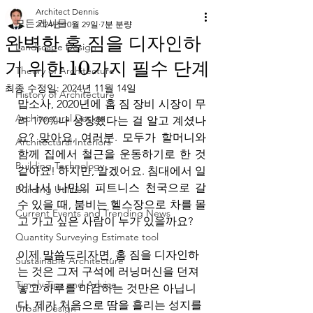
Architect Dennis
모든 게시물
2024년 10월 29일
7분 분량
완벽한 홈 짐을 디자인하
Landscape Design
기 위한 10가지 필수 단계
Theory of Architecture
최종 수정일:
2024년 11월 14일
History of Architecture
맙소사, 2020년에 홈 짐 장비 시장이 무
Architectural Design
려 170%나 성장했다는 걸 알고 계셨나
요? 맞아요, 여러분. 모두가 할머니와 
Architectural Interiors
함께 집에서 철근을 운동하기로 한 것 
Building Technology
같아요! 하지만, 알겠어요. 침대에서 일
어나서 나만의 피트니스 천국으로 갈 
Building Utilities
수 있을 때, 붐비는 헬스장으로 차를 몰
Current Events and Trending News
고 가고 싶은 사람이 누가 있을까요?
Quantity Surveying Estimate tool
이제 말씀드리자면, 홈 짐을 디자인하
Sustainable Architecture
는 것은 그저 구석에 러닝머신을 던져 
Timely Tips and Advice
놓고 하루를 마감하는 것만은 아닙니
다. 제가 처음으로 땀을 흘리는 성지를 
Urban Design