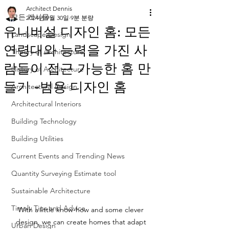
Architect Dennis
모든 게시물
2024년 9월 30일
9분 분량
유니버설 디자인 홈: 모든
Landscape Design
연령대와 능력을 가진 사
Theory of Architecture
람들이 접근 가능한 홈 만
History of Architecture
들기 -범용 디자인 홈
Architectural Design
Architectural Interiors
Building Technology
Building Utilities
Current Events and Trending News
Quantity Surveying Estimate tool
Sustainable Architecture
Timely Tips and Advice
With a little know-how and some clever 
design, we can create homes that adapt 
Urban Design