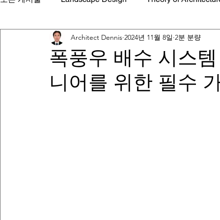
Architect Dennis
2024년 11월 8일
2분 분량
Architectural Interiors
Building Technology
Build
폭풍우 배수 시스템 
니어를 위한 필수 
Quantity Surveying Estimate tool
Sustainable Archit