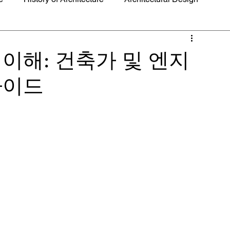
ing Utilities
Current Events and Trending News
이해: 건축가 및 엔지
가이드
ecture
Timely Tips and Advice
Urban Design