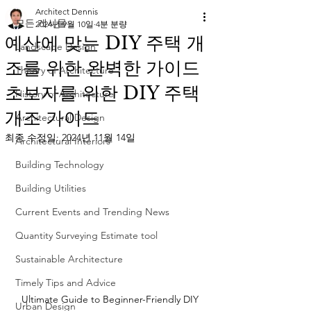
Architect Dennis
모든 게시물
2024년 9월 10일
4분 분량
예산에 맞는 DIY 주택 개
Landscape Design
조를 위한 완벽한 가이드
Theory of Architecture
초보자를 위한 DIY 주택
History of Architecture
개조 가이드
Architectural Design
최종 수정일:
2024년 11월 14일
Architectural Interiors
Building Technology
Building Utilities
Current Events and Trending News
Quantity Surveying Estimate tool
Sustainable Architecture
Timely Tips and Advice
Ultimate Guide to Beginner-Friendly DIY 
Urban Design