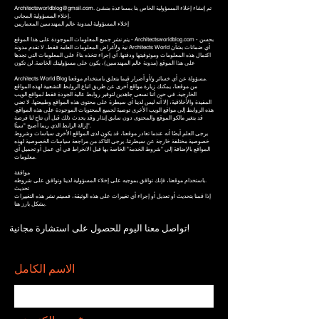
. تم إنشاء إخلاء المسؤولية الخاص بنا بمساعدة منشئ
Architectsworldblog@gmail.com
إخلاء المسؤولية المجاني.
إخلاء المسؤولية لمدونة عالم المهندسين المعماريين
يتم نشر جميع المعلومات الموجودة على هذا الموقع - Architectsworldblog.com - بحسن
نية ولأغراض المعلومات العامة فقط. لا تقدم مدونة Architects World أي ضمانات بشأن
اكتمال هذه المعلومات وموثوقيتها ودقتها. أي إجراء تتخذه بناءً على المعلومات التي تجدها
على هذا الموقع (مدونة عالم المهندسين)، يكون على مسؤوليتك الخاصة. لن تكون
Architects World Blog مسؤولة عن أي خسائر و/أو أضرار فيما يتعلق باستخدام موقعنا.
من موقعنا، يمكنك زيارة مواقع أخرى عن طريق اتباع الروابط التشعبية لهذه المواقع
الخارجية. في حين أننا نسعى جاهدين لتوفير روابط عالية الجودة فقط لمواقع الويب
المفيدة والأخلاقية، إلا أنه ليس لدينا أي سيطرة على محتوى هذه المواقع وطبيعتها. لا تعني
هذه الروابط إلى مواقع الويب الأخرى توصية لجميع المحتويات الموجودة على هذه المواقع.
قد يتغير مالكو الموقع والمحتوى دون سابق إنذار وقد يحدث ذلك قبل أن تتاح لنا فرصة
إزالة الرابط الذي ربما أصبح "سيئًا".
يرجى العلم أيضًا أنه عندما تغادر موقعنا، قد يكون لدى المواقع الأخرى سياسات وشروط
خصوصية مختلفة خارجة عن سيطرتنا. يرجى التأكد من مراجعة سياسات الخصوصية لهذه
المواقع بالإضافة إلى "شروط الخدمة" الخاصة بها قبل الانخراط في أي عمل أو تحميل أي
معلومات.
موافقة
باستخدام موقعنا، فإنك توافق بموجبه على إخلاء المسؤولية لدينا وتوافق على شروطه.
تحديث
إذا قمنا بتحديث أو تعديل أو إجراء أي تغييرات على هذه الوثيقة، فسيتم نشر هذه التغييرات
بشكل بارز هنا.
تواصل معنا اليوم للحصول على استشارة مجانية!
الاسم الكامل