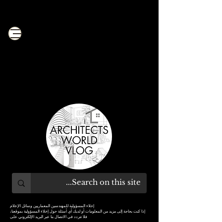
مدونة المهندسين المعماريين
العالمية
احصل على جرعة من التعليم المعماري من الخبراء +
نصائح مهنية
إخلاء المسؤولية للمهندسين المعماريين وسائل الإعلام
إذا كنت بحاجة إلى مزيد من المعلومات أو لديك أي أسئلة حول إخلاء المسؤولية بموقعنا،
فلا تتردد في الاتصال بنا عبر البريد الإلكتروني على