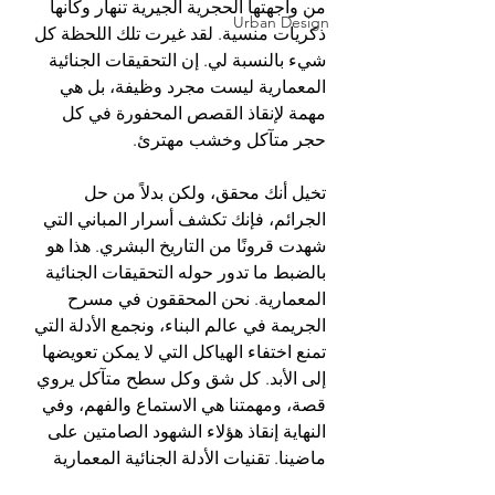
من واجهتها الحجرية الجيرية تنهار وكأنها 
Urban Design
ذكريات منسية. لقد غيرت تلك اللحظة كل 
شيء بالنسبة لي. إن التحقيقات الجنائية 
المعمارية ليست مجرد وظيفة، بل هي 
مهمة لإنقاذ القصص المحفورة في كل 
حجر متآكل وخشب مهترئ.
تخيل أنك محقق، ولكن بدلاً من حل 
الجرائم، فإنك تكشف أسرار المباني التي 
شهدت قرونًا من التاريخ البشري. هذا هو 
بالضبط ما تدور حوله التحقيقات الجنائية 
المعمارية. نحن المحققون في مسرح 
الجريمة في عالم البناء، ونجمع الأدلة التي 
تمنع اختفاء الهياكل التي لا يمكن تعويضها 
إلى الأبد. كل شق وكل سطح متآكل يروي 
قصة، ومهمتنا هي الاستماع والفهم، وفي 
النهاية إنقاذ هؤلاء الشهود الصامتين على 
ماضينا. تقنيات الأدلة الجنائية المعمارية