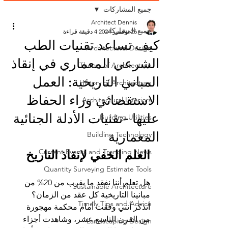
جميع المشاركات
Architect Dennis
جميع المشاركات
26 نوفمبر 2024
4 دقيقة قراءة
كيف تساعد تقنيات الطب
Architectural Design
الشرعي المعماري في إنقاذ
Theory of Architecture
المباني التاريخية: العمل
History of Architecture
الاستقصائي وراء الحفاظ
Architectural Interiors
عليها -تقنيات الأدلة الجنائية
Building Utilities
المعمارية
Building Technology
Current Events and Trending News
العلم الخفي لإنقاذ التاريخ 
Quantity Surveying Estimate Tools
هل تعلم أننا نفقد ما يقرب من 20% من 
Sustainable Architecture
مبانينا التاريخية كل عقد من الزمان؟ 
Timely Tips and Advice
أتذكر أنني وقفت أمام محكمة مهجورة 
من القرن التاسع عشر، وشاهدت أجزاء 
Landscaping Design