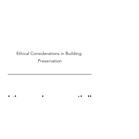
Ethical Considerations in Building 
Preservation
الخلاصة: حماية تراثنا 
المعماري
لكل مبنى نبضة قلب. ولكل حجر قصة. ولا 
يقتصر التحقيق المعماري على منع الانهيار 