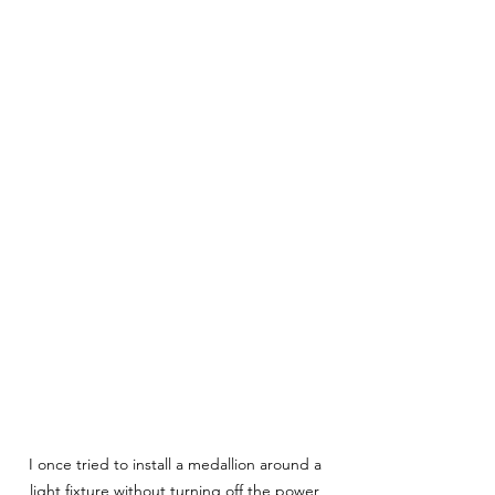
I once tried to install a medallion around a 
light fixture without turning off the power 