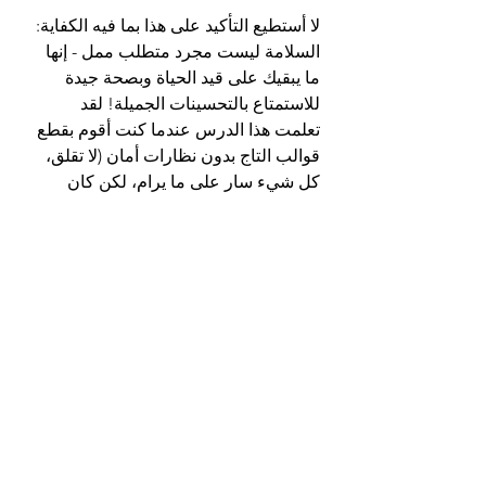
لا أستطيع التأكيد على هذا بما فيه الكفاية: 
السلامة ليست مجرد متطلب ممل - إنها 
ما يبقيك على قيد الحياة وبصحة جيدة 
للاستمتاع بالتحسينات الجميلة! لقد 
تعلمت هذا الدرس عندما كنت أقوم بقطع 
قوالب التاج بدون نظارات أمان (لا تقلق، 
كل شيء سار على ما يرام، لكن كان 
الأمر صعبًا للغاية).
إليك قائمة التحقق من السلامة التي لا 
يمكن التفاوض عليها:
نظارات الأمان (دائمًا!)
قناع الغبار للقطع
قفازات العمل للمواد الخشنة
إعداد السلم بشكل صحيح
جهاز اختبار الدائرة قبل أي عمل على 
الحائط