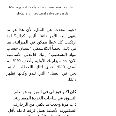
My biggest budget win was learning to 
shop architectural salvage yards. 
دعونا نتحدث عن المال، لأن هذا هو ما 
ينتهي إليه الأمر دائمًا، أليس كذلك؟ لقد 
ارتكبت كل خطأ ممكن في الميزانية، بما 
في ذلك الخطأ الكلاسيكي "نسيان حساب 
مواد التشطيب". إليك قاعدتي الأساسية 
الآن: خذ ميزانيتك الأولية وأضف 30%. ثم 
أضف 10% أخرى لتلك اللحظات "بينما 
نحن في العمل" التي تبدو وكأنها تظهر 
دائمًا.
كان أكبر فوز لي في الميزانية هو تعلم 
التسوق في ساحات الخردة المعمارية. 
ذات مرة وجدت ما يكفي من الزخارف 
الفيكتورية الأصلية لعمل غرفة كاملة بأقل 