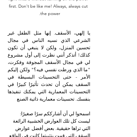
first. Don't be like me! Always, always cut 
the power. 
يا إلهي، الأسقف. إنها مثل الطفل غير 
الشرعي الذي نسيه الناس في مجال 
تحسين المنزل، ولكن لا ينبغي أن تكون 
كذلك! أتذكر أنني نظرت إلى أول مشروع 
لي في مجال الأسقف المجوفة وفكرت، 
"ما الذي ورطت نفسي فيه؟" ولكن إليكم 
الأمر - حتى التحسينات البسيطة في 
السقف يمكن أن تحدث تأثيرًا كبيرًا في 
التحسينات المعمارية التي يمكنك تنفيذها 
بنفسك. تحسينات معمارية ذاتية الصنع
اسمحوا لي أن أشارككم سرًا صغيرًا: 
ليست كل تلك العوارض الخشبية الرائعة 
التي تراها حقيقية. بعض أفضل عوارض 
السقف التي قمت بتثبيتها كانت في الواقع 