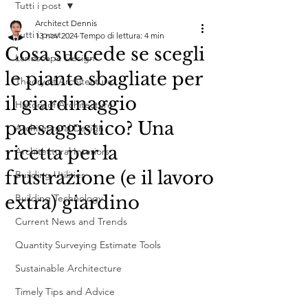
Tutti i post
Architect Dennis
Tutti i post
13 nov 2024
Tempo di lettura: 4 min
Cosa succede se scegli
Landscape Design
le piante sbagliate per
Theory of Architecture
il giardinaggio
History of Architecture
paesaggistico? Una
Architectural Design
ricetta per la
Architectural Interiors
frustrazione (e il lavoro
Building Utilities
extra) giardino
Building Technology
Current News and Trends
Quantity Surveying Estimate Tools
Sustainable Architecture
Timely Tips and Advice