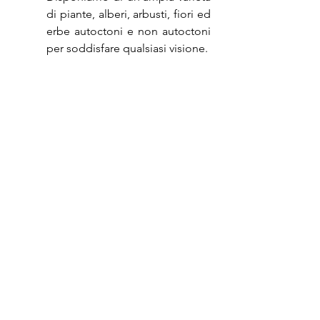
di piante, alberi, arbusti, fiori ed 
erbe autoctoni e non autoctoni 
per soddisfare qualsiasi visione.
Source: Las Dos Marias Plant Co. I What is 
the best type of garden to have?